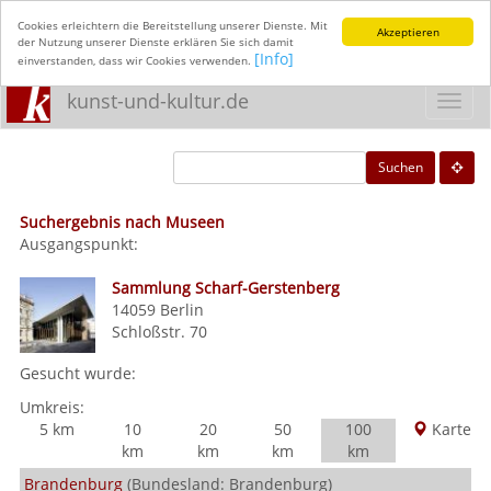
Cookies erleichtern die Bereitstellung unserer Dienste. Mit
Akzeptieren
der Nutzung unserer Dienste erklären Sie sich damit
[Info]
einverstanden, dass wir Cookies verwenden.
kunst-und-kultur.de
Toggl
navig
Suchen
Suchergebnis nach Museen
Ausgangspunkt:
Sammlung Scharf-Gerstenberg
14059
Berlin
Schloßstr. 70
Gesucht wurde:
Umkreis:
5 km
10
20
50
100
Karte
km
km
km
km
Brandenburg
(Bundesland: Brandenburg)