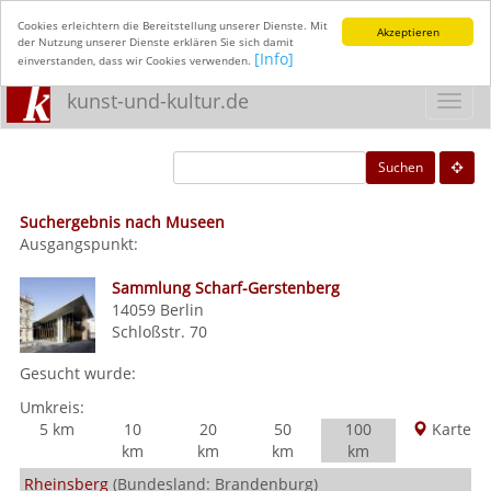
Cookies erleichtern die Bereitstellung unserer Dienste. Mit
Akzeptieren
der Nutzung unserer Dienste erklären Sie sich damit
[Info]
einverstanden, dass wir Cookies verwenden.
kunst-und-kultur.de
Toggl
navig
Suchen
Suchergebnis nach Museen
Ausgangspunkt:
Sammlung Scharf-Gerstenberg
14059
Berlin
Schloßstr. 70
Gesucht wurde:
Umkreis:
5 km
10
20
50
100
Karte
km
km
km
km
Rheinsberg
(Bundesland: Brandenburg)