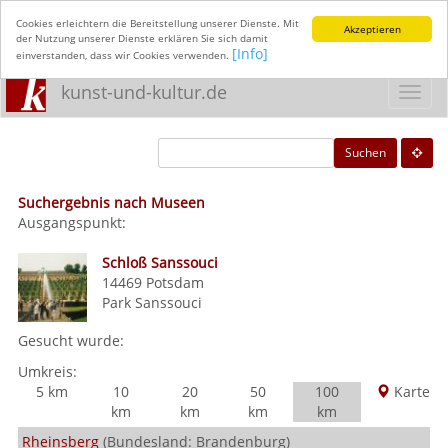
Cookies erleichtern die Bereitstellung unserer Dienste. Mit
Akzeptieren
der Nutzung unserer Dienste erklären Sie sich damit
[Info]
einverstanden, dass wir Cookies verwenden.
kunst-und-kultur.de
Toggl
navig
Suchen
Suchergebnis nach Museen
Ausgangspunkt:
Schloß Sanssouci
14469
Potsdam
Park Sanssouci
Gesucht wurde:
Umkreis:
5 km
10
20
50
100
Karte
km
km
km
km
Rheinsberg
(Bundesland: Brandenburg)