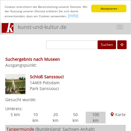
Cookies erleichtern die Bereitstellung unserer Dienste. Mit
Akzeptieren
der Nutzung unserer Dienste erklären Sie sich damit
[Info]
einverstanden, dass wir Cookies verwenden.
kunst-und-kultur.de
Toggl
navig
Suchen
Suchergebnis nach Museen
Ausgangspunkt:
Schloß Sanssouci
14469
Potsdam
Park Sanssouci
Gesucht wurde:
Umkreis:
5 km
10
20
50
100
Karte
km
km
km
km
Tangermünde
(Bundesland: Sachsen-Anhalt)