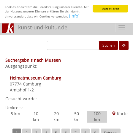
Cookies erleichtern die Bereitstellung unserer Dienste. Mit
Akzeptieren
der Nutzung unserer Dienste erklären Sie sich damit
[Info]
einverstanden, dass wir Cookies verwenden.
kunst-und-kultur.de
Toggl
navig
Suchen
Suchergebnis nach Museen
Ausgangspunkt:
Heimatmuseum Camburg
07774
Camburg
Amtshof 1-2
Gesucht wurde:
Umkreis:
5 km
10
20
50
100
Karte
km
km
km
km
1
2
3
4
5
6
7
8
9
Seite >>