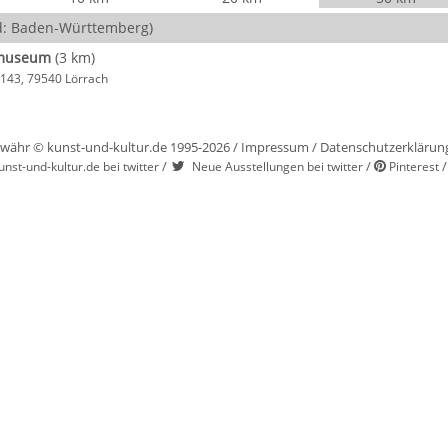
: Baden-Württemberg)
rmuseum
(3 km)
 143, 79540 Lörrach
währ © kunst-und-kultur.de 1995-2026 /
Impressum
/
Datenschutzerklärun
/
/
unst-und-kultur.de bei twitter
Neue Ausstellungen bei twitter
Pinterest