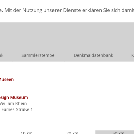
e. Mit der Nutzung unserer Dienste erklären Sie sich dami
nk
Sammlerstempel
Denkmaldatenbank
K
Museen
Design Museum
Weil am Rhein
s-Eames-Straße 1
10 km
20 km
50 km