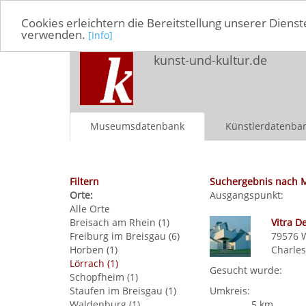
Cookies erleichtern die Bereitstellung unserer Dienst
verwenden.
[Info]
kunst-und-kultur.de
Museumsdatenbank
Künstlerdatenba
Filtern
Suchergebnis nach 
Orte:
Ausgangspunkt:
Alle Orte
Breisach am Rhein (1)
Vitra 
Freiburg im Breisgau (6)
79576
Horben (1)
Charle
Lörrach (1)
Gesucht wurde:
Schopfheim (1)
Staufen im Breisgau (1)
Umkreis:
Waldenburg (1)
5 km