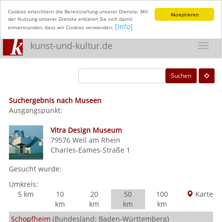
Cookies erleichtern die Bereitstellung unserer Dienste. Mit
Akzeptieren
der Nutzung unserer Dienste erklären Sie sich damit
[Info]
einverstanden, dass wir Cookies verwenden.
kunst-und-kultur.de
Toggl
navig
Suchen
Suchergebnis nach Museen
Ausgangspunkt:
Vitra Design Museum
79576
Weil am Rhein
Charles-Eames-Straße 1
Gesucht wurde:
Umkreis:
5 km
10
20
50
100
Karte
km
km
km
km
Schopfheim
(Bundesland: Baden-Württemberg)