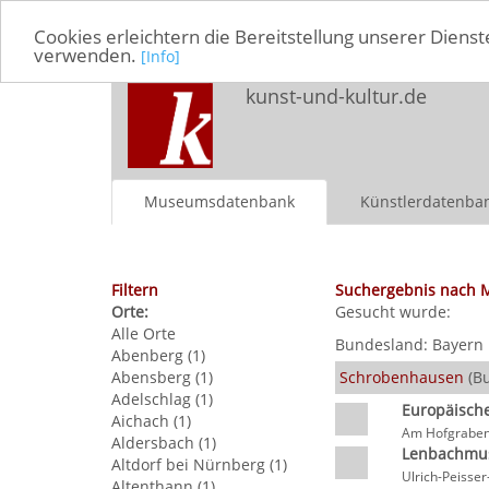
Cookies erleichtern die Bereitstellung unserer Dienst
verwenden.
[Info]
kunst-und-kultur.de
Museumsdatenbank
Künstlerdatenba
Filtern
Suchergebnis nach 
Orte:
Gesucht wurde:
Alle Orte
Bundesland:
Bayern
Abenberg (1)
Abensberg (1)
Schrobenhausen
(Bu
Adelschlag (1)
Europäisch
Aichach (1)
Am Hofgraben
Aldersbach (1)
Lenbachm
Altdorf bei Nürnberg (1)
Ulrich-Peisse
Altenthann (1)