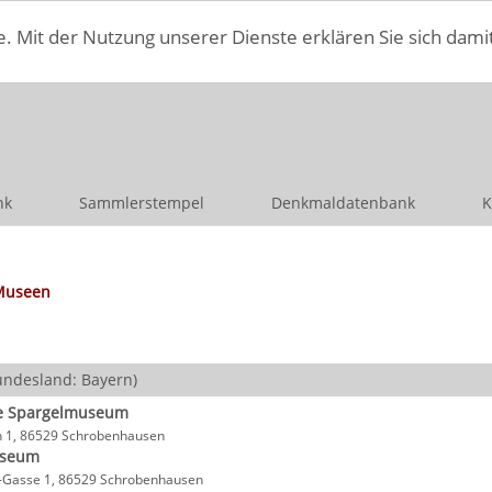
e. Mit der Nutzung unserer Dienste erklären Sie sich dami
nk
Sammlerstempel
Denkmaldatenbank
K
Museen
ndesland: Bayern)
e Spargelmuseum
 1, 86529 Schrobenhausen
useum
r-Gasse 1, 86529 Schrobenhausen