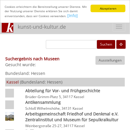
Cookies erleichtern die Bereitstellung unserer Dienste. Mit
Akzeptieren
der Nutzung unserer Dienste erklären Sie sich damit
[Info]
einverstanden, dass wir Cookies verwenden.
kunst-und-kultur.de
Toggl
navig
Suchen
Suchergebnis nach Museen
Ausstellungen
Gesucht wurde:
Bundesland:
Hessen
Kassel
(Bundesland: Hessen)
Abteilung für Vor- und Frühgeschichte
Brüder-Grimm-Platz 5, 34117 Kassel
Antikensammlung
Schloß Wilhelmshöhe, 34131 Kassel
Arbeitsgemeinschaft Friedhof und Denkmal e.V.
Zentralinstitut und Museum für Sepulkralkultur
Weinbergstraße 25-27, 34117 Kassel