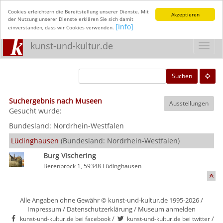
Cookies erleichtern die Bereitstellung unserer Dienste. Mit
Akzeptieren
der Nutzung unserer Dienste erklären Sie sich damit
[Info]
einverstanden, dass wir Cookies verwenden.
kunst-und-kultur.de
Toggl
navig
Suchen
Suchergebnis nach Museen
Ausstellungen
Gesucht wurde:
Bundesland:
Nordrhein-Westfalen
Lüdinghausen
(Bundesland: Nordrhein-Westfalen)
Burg Vischering
Berenbrock 1, 59348 Lüdinghausen
Alle Angaben ohne Gewähr © kunst-und-kultur.de 1995-2026 /
Impressum
/
Datenschutzerklärung
/
Museum anmelden
/
/
kunst-und-kultur.de bei facebook
kunst-und-kultur.de bei twitter