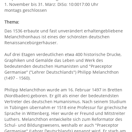
1. November bis 31. März: DiSo: 10:0017:00 Uhr
montags geschlossen
Thema:
Das 1536 erbaute und fast unverändert erhaltengebliebene
Melanchthonhaus ist eines der schönsten deutschen
Renaissancebürgerhäuser.
Auf drei Etagen verdeutlichen etwa 400 historische Drucke,
Graphiken und Gemälde das Leben und Werk des
bedeutenden deutschen Humanisten und "Praeceptor
Germaniae" ("Lehrer Deutschlands") Philipp Melanchthon
(1497 - 1560).
Philipp Melanchthon wurde am 16. Februar 1497 in Bretten
(Nordbaden) geboren. Er gilt als einer der bedeutendsten
Vertreter des deutschen Humanismus. Nach seinem Studium
in Tübingen übernahm er 1518 eine Professur für griechische
Sprache in Wittenberg. Hier wurde er Freund und Mitstreiter
Luthers. Melanchthon entwickelte sich zum Reformator des
Schul- und Bildungswesens, weshalb er auch "Praeceptor
Germaniae" (Lehrer Deutschlands) genannt wird. Er starb am