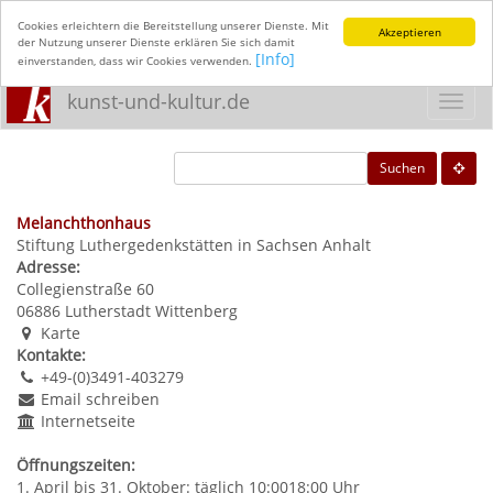
Cookies erleichtern die Bereitstellung unserer Dienste. Mit
Akzeptieren
der Nutzung unserer Dienste erklären Sie sich damit
[Info]
einverstanden, dass wir Cookies verwenden.
kunst-und-kultur.de
Toggl
navig
Suchen
Melanchthonhaus
Stiftung Luthergedenkstätten in Sachsen Anhalt
Adresse:
Collegienstraße 60
06886
Lutherstadt Wittenberg
Karte
Kontakte:
+49-(0)3491-403279
Email schreiben
Internetseite
Öffnungszeiten:
1. April bis 31. Oktober: täglich 10:0018:00 Uhr