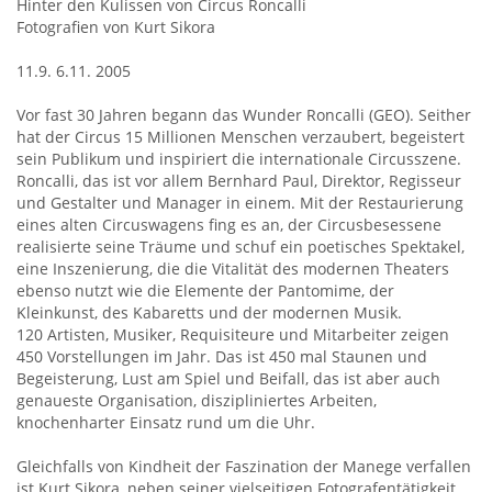
Hinter den Kulissen von Circus Roncalli
Fotografien von Kurt Sikora
11.9. 6.11. 2005
Vor fast 30 Jahren begann das Wunder Roncalli (GEO). Seither
hat der Circus 15 Millionen Menschen verzaubert, begeistert
sein Publikum und inspiriert die internationale Circusszene.
Roncalli, das ist vor allem Bernhard Paul, Direktor, Regisseur
und Gestalter und Manager in einem. Mit der Restaurierung
eines alten Circuswagens fing es an, der Circusbesessene
realisierte seine Träume und schuf ein poetisches Spektakel,
eine Inszenierung, die die Vitalität des modernen Theaters
ebenso nutzt wie die Elemente der Pantomime, der
Kleinkunst, des Kabaretts und der modernen Musik.
120 Artisten, Musiker, Requisiteure und Mitarbeiter zeigen
450 Vorstellungen im Jahr. Das ist 450 mal Staunen und
Begeisterung, Lust am Spiel und Beifall, das ist aber auch
genaueste Organisation, diszipliniertes Arbeiten,
knochenharter Einsatz rund um die Uhr.
Gleichfalls von Kindheit der Faszination der Manege verfallen
ist Kurt Sikora, neben seiner vielseitigen Fotografentätigkeit,