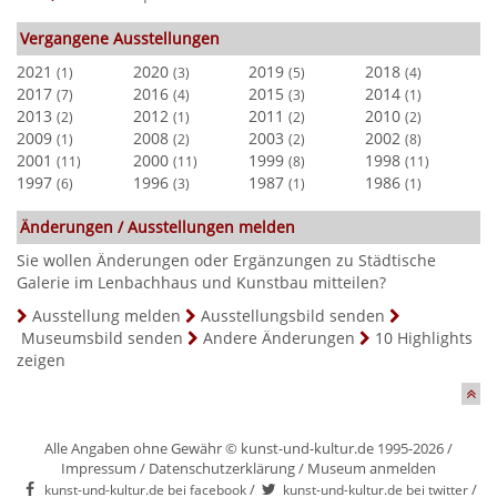
Vergangene Ausstellungen
2021
2020
2019
2018
(1)
(3)
(5)
(4)
2017
2016
2015
2014
(7)
(4)
(3)
(1)
2013
2012
2011
2010
(2)
(1)
(2)
(2)
2009
2008
2003
2002
(1)
(2)
(2)
(8)
2001
2000
1999
1998
(11)
(11)
(8)
(11)
1997
1996
1987
1986
(6)
(3)
(1)
(1)
Änderungen / Ausstellungen melden
Sie wollen Änderungen oder Ergänzungen zu Städtische
Galerie im Lenbachhaus und Kunstbau mitteilen?
Ausstellung melden
Ausstellungsbild senden
Museumsbild senden
Andere Änderungen
10 Highlights
zeigen
Alle Angaben ohne Gewähr © kunst-und-kultur.de 1995-2026 /
Impressum
/
Datenschutzerklärung
/
Museum anmelden
/
/
kunst-und-kultur.de bei facebook
kunst-und-kultur.de bei twitter