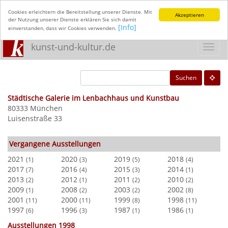
Cookies erleichtern die Bereitstellung unserer Dienste. Mit
Akzeptieren
der Nutzung unserer Dienste erklären Sie sich damit
[Info]
einverstanden, dass wir Cookies verwenden.
kunst-und-kultur.de
Toggl
navig
Suchen
Städtische Galerie im Lenbachhaus und Kunstbau
80333 München
Luisenstraße 33
Vergangene Ausstellungen
2021
2020
2019
2018
(1)
(3)
(5)
(4)
2017
2016
2015
2014
(7)
(4)
(3)
(1)
2013
2012
2011
2010
(2)
(1)
(2)
(2)
2009
2008
2003
2002
(1)
(2)
(2)
(8)
2001
2000
1999
1998
(11)
(11)
(8)
(11)
1997
1996
1987
1986
(6)
(3)
(1)
(1)
Ausstellungen 1998