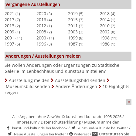
Vergangene Ausstellungen
2021
2020
2019
2018
(1)
(3)
(5)
(4)
2017
2016
2015
2014
(7)
(4)
(3)
(1)
2013
2012
2011
2010
(2)
(1)
(2)
(2)
2009
2008
2003
2002
(1)
(2)
(2)
(8)
2001
2000
1999
1998
(11)
(11)
(8)
(11)
1997
1996
1987
1986
(6)
(3)
(1)
(1)
Änderungen / Ausstellungen melden
Sie wollen Änderungen oder Ergänzungen zu Städtische
Galerie im Lenbachhaus und Kunstbau mitteilen?
Ausstellung melden
Ausstellungsbild senden
Museumsbild senden
Andere Änderungen
10 Highlights
zeigen
Alle Angaben ohne Gewähr © kunst-und-kultur.de 1995-2026 /
Impressum
/
Datenschutzerklärung
/
Museum anmelden
/
/
kunst-und-kultur.de bei facebook
kunst-und-kultur.de bei twitter
/
/
Unterstützen Sie
Neue Ausstellungen bei twitter
Pinterest