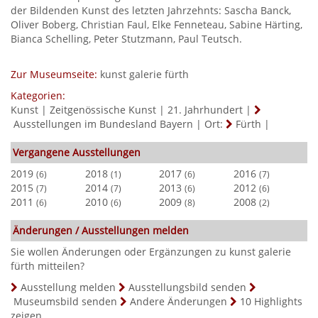
der Bildenden Kunst des letzten Jahrzehnts: Sascha Banck,
Oliver Boberg, Christian Faul, Elke Fenneteau, Sabine Härting,
Bianca Schelling, Peter Stutzmann, Paul Teutsch.
Zur Museumseite:
kunst galerie fürth
Kategorien:
Kunst
|
Zeitgenössische Kunst
|
21. Jahrhundert
|
Ausstellungen im Bundesland Bayern
|
Ort:
Fürth
|
Vergangene Ausstellungen
2019
2018
2017
2016
(6)
(1)
(6)
(7)
2015
2014
2013
2012
(7)
(7)
(6)
(6)
2011
2010
2009
2008
(6)
(6)
(8)
(2)
Änderungen / Ausstellungen melden
Sie wollen Änderungen oder Ergänzungen zu kunst galerie
fürth mitteilen?
Ausstellung melden
Ausstellungsbild senden
Museumsbild senden
Andere Änderungen
10 Highlights
zeigen