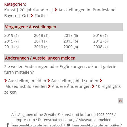
Kategorien:
Kunst
|
20. Jahrhundert
|
Ausstellungen im Bundesland
Bayern
|
Ort:
Fürth
|
Vergangene Ausstellungen
2019
2018
2017
2016
(6)
(1)
(6)
(7)
2015
2014
2013
2012
(7)
(7)
(6)
(6)
2011
2010
2009
2008
(6)
(6)
(8)
(2)
Änderungen / Ausstellungen melden
Sie wollen Änderungen oder Ergänzungen zu kunst galerie
fürth mitteilen?
Ausstellung melden
Ausstellungsbild senden
Museumsbild senden
Andere Änderungen
10 Highlights
zeigen
Alle Angaben ohne Gewähr © kunst-und-kultur.de 1995-2026 /
Impressum
/
Datenschutzerklärung
/
Museum anmelden
/
/
kunst-und-kultur.de bei facebook
kunst-und-kultur.de bei twitter