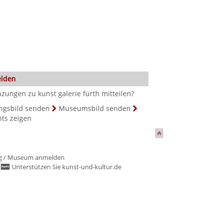
elden
ungen zu kunst galerie fürth mitteilen?
ngsbild senden
Museumsbild senden
hts zeigen
g
/
Museum anmelden
/
Unterstützen Sie kunst-und-kultur.de