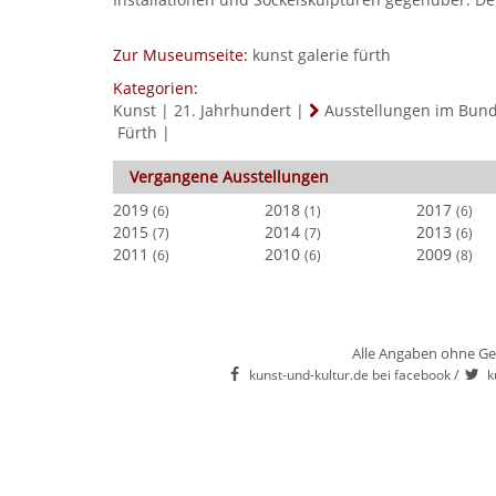
Zur Museumseite:
kunst galerie fürth
Kategorien:
Kunst
|
21. Jahrhundert
|
Ausstellungen im Bun
Fürth
|
Vergangene Ausstellungen
2019
2018
2017
(6)
(1)
(6)
2015
2014
2013
(7)
(7)
(6)
2011
2010
2009
(6)
(6)
(8)
Alle Angaben ohne Ge
/
kunst-und-kultur.de bei facebook
k