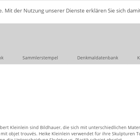
e. Mit der Nutzung unserer Dienste erklären Sie sich dami
nk
Sammlerstempel
Denkmaldatenbank
K
bert Kleinlein sind Bildhauer, die sich mit unterschiedlichen Mate
 mit objet trouvés. Heike Kleinlein verwendet für ihre Skulpturen To
n die Unterscheidung Skulptur vs. Plastik scheint obsolet.