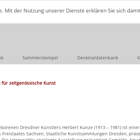
e. Mit der Nutzung unserer Dienste erklären Sie sich dami
nk
Sammlerstempel
Denkmaldatenbank
K
für zeitgenössische Kunst
borenen Dresdner Künstlers Herbert Kunze (1913 – 1981) ist einer
 Freistaates Sachsen, Staatliche Kunstsammlungen Dresden, präsen
Die retrospektiv angelegte Ausstellung präsentiert Gemälde, Aqua