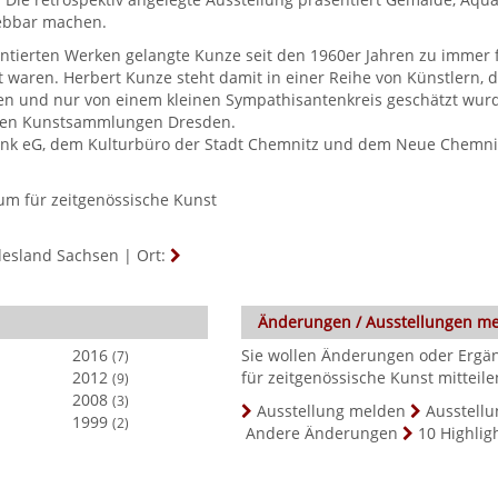
rlebbar machen.
ntierten Werken gelangte Kunze seit den 1960er Jahren zu immer f
t waren. Herbert Kunze steht damit in einer Reihe von Künstlern,
ten und nur von einem kleinen Sympathisantenkreis geschätzt wur
chen Kunstsammlungen Dresden.
ank eG, dem Kulturbüro der Stadt Chemnitz und dem Neue Chemnit
um für zeitgenössische Kunst
desland Sachsen
|
Ort:
Änderungen / Ausstellungen m
2016
Sie wollen Änderungen oder Ergä
(7)
2012
für zeitgenössische Kunst mitteile
(9)
2008
(3)
Ausstellung melden
Ausstellu
1999
(2)
Andere Änderungen
10 Highlig