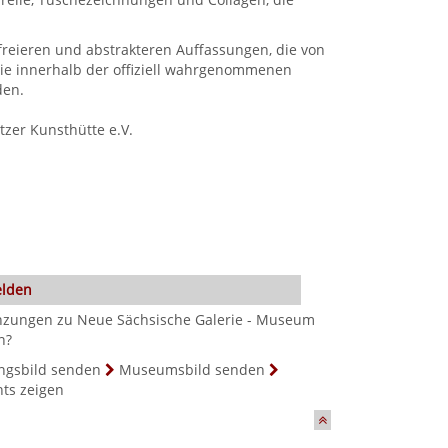
reieren und abstrakteren Auffassungen, die von
 die innerhalb der offiziell wahrgenommenen
den.
zer Kunsthütte e.V.
elden
nzungen zu Neue Sächsische Galerie - Museum
n?
ngsbild senden
Museumsbild senden
hts zeigen