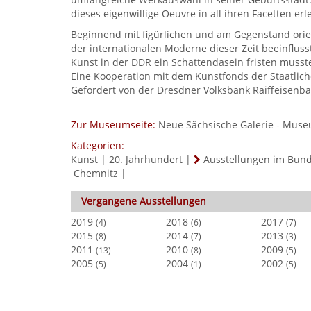
dieses eigenwillige Oeuvre in all ihren Facetten e
Beginnend mit figürlichen und am Gegenstand orie
der internationalen Moderne dieser Zeit beeinfluss
Kunst in der DDR ein Schattendasein fristen muss
Eine Kooperation mit dem Kunstfonds der Staatli
Gefördert von der Dresdner Volksbank Raiffeisenb
Zur Museumseite:
Neue Sächsische Galerie - Muse
Kategorien:
Kunst
|
20. Jahrhundert
|
Ausstellungen im Bun
Chemnitz
|
Vergangene Ausstellungen
2019
2018
2017
(4)
(6)
(7)
2015
2014
2013
(8)
(7)
(3)
2011
2010
2009
(13)
(8)
(5)
2005
2004
2002
(5)
(1)
(5)