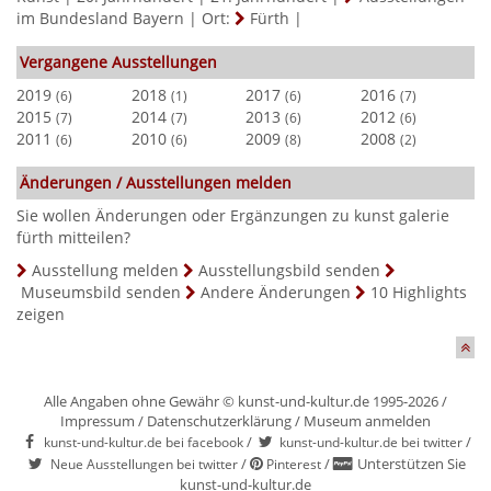
im Bundesland Bayern
|
Ort:
Fürth
|
Vergangene Ausstellungen
2019
2018
2017
2016
(6)
(1)
(6)
(7)
2015
2014
2013
2012
(7)
(7)
(6)
(6)
2011
2010
2009
2008
(6)
(6)
(8)
(2)
Änderungen / Ausstellungen melden
Sie wollen Änderungen oder Ergänzungen zu kunst galerie
fürth mitteilen?
Ausstellung melden
Ausstellungsbild senden
Museumsbild senden
Andere Änderungen
10 Highlights
zeigen
Alle Angaben ohne Gewähr © kunst-und-kultur.de 1995-2026 /
Impressum
/
Datenschutzerklärung
/
Museum anmelden
/
/
kunst-und-kultur.de bei facebook
kunst-und-kultur.de bei twitter
/
/
Unterstützen Sie
Neue Ausstellungen bei twitter
Pinterest
kunst-und-kultur.de