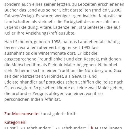
sondern auch eines seiner letzten, zu Lebzeiten erschienenen
Bücher das Land aus seiner Sicht darstellten ("Indien", 2000,
Callwey-Verlag). Es waren weniger irgendwelche fantastische
Landschaften als vielmehr die Farbigkeit des menschlichen
Lebens (Kleidung, Altäre, Ladenzeilen, Straßenfeste), die auf
Koller ihre Anziehungskraft ausübte.
Harri Schemm, geboren 1958, hat das Land ebenfalls häufig
bereist, vor allem aber verbringt er seit 1993 fast
ausnahmslos die Wintermonate dort. Er lobt die
ausgesprochene Freundlichkeit und den Respekt, mit denen
die Menschen ihm als Pleinair-Maler begegnen. Nebenbei
sieht Schemm sich in einer Tradition, die Nürnberg und Goa
seit der Patrizierzeit verbindet, als Gewürz- und
Edelsteinhändler auf portugiesischen Schiffen die Reise nach
Osten wagten. So gesehen könnte es keine zwei Maler geben,
die profunder Zeugnis ablegen von einer, von ihrer
persönlichen Indien-Affinität.
Zur Museumseite:
kunst galerie fürth
Kategorien:
Kunst
|
20. Jahrhundert
|
21. Jahrhundert
|
Ausstellungen