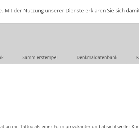
e. Mit der Nutzung unserer Dienste erklären Sie sich dami
nk
Sammlerstempel
Denkmaldatenbank
K
ion mit Tattoo als einer Form provokanter und absichtsvoller Kom