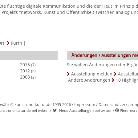
Die flüchtige digitale Kommunikation und die der Haut im Prinzip 
s Projekts "net:works. Kunst und Öffentlichkeit zwischen analog un
rt:
Fürth
|
Änderungen / Ausstellungen m
2016
Sie wollen Änderungen oder Ergänz
(7)
2012
(6)
Ausstellung melden
Ausstellu
2008
(2)
Andere Änderungen
10 Highlig
währ © kunst-und-kultur.de 1995-2026 /
Impressum
/
Datenschutzerklärun
/
/
unst-und-kultur.de bei twitter
Neue Ausstellungen bei twitter
Pinterest