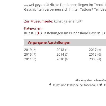
...zwei gegensätzliche Tendenzen liegen im Trend: 
Geschichten verbergen sich hinter Tattoos? Teil de
Zur Museumseite:
kunst galerie fürth
Kategorien:
Kunst
|
Ausstellungen im Bundesland Bayern
|
O
Vergangene Ausstellungen
2019
2018
2017
(6)
(1)
(6)
2015
2014
2013
(7)
(7)
(6)
2011
2010
2009
(6)
(6)
(8)
Alle Angaben ohne Ge
/
kunst-und-kultur.de bei facebook
k