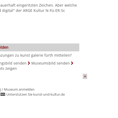
dauerhaft eingeritzten Zeichen. Aber welche
d digital" der ARGE Kultur N-Fü-ER-Sc
elden
ungen zu kunst galerie fürth mitteilen?
ngsbild senden
Museumsbild senden
hts zeigen
g
/
Museum anmelden
/
Unterstützen Sie kunst-und-kultur.de