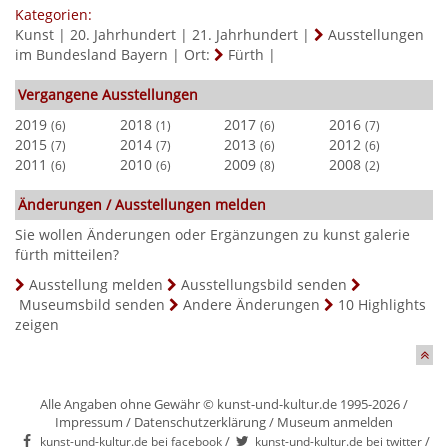
Kategorien:
Kunst
|
20. Jahrhundert
|
21. Jahrhundert
|
Ausstellungen
im Bundesland Bayern
|
Ort:
Fürth
|
Vergangene Ausstellungen
2019
2018
2017
2016
(6)
(1)
(6)
(7)
2015
2014
2013
2012
(7)
(7)
(6)
(6)
2011
2010
2009
2008
(6)
(6)
(8)
(2)
Änderungen / Ausstellungen melden
Sie wollen Änderungen oder Ergänzungen zu kunst galerie
fürth mitteilen?
Ausstellung melden
Ausstellungsbild senden
Museumsbild senden
Andere Änderungen
10 Highlights
zeigen
Alle Angaben ohne Gewähr © kunst-und-kultur.de 1995-2026 /
Impressum
/
Datenschutzerklärung
/
Museum anmelden
/
/
kunst-und-kultur.de bei facebook
kunst-und-kultur.de bei twitter