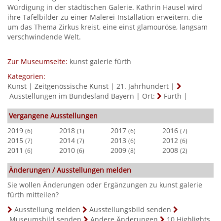
Würdigung in der städtischen Galerie. Kathrin Hausel wird
ihre Tafelbilder zu einer Malerei-Installation erweitern, die
um das Thema Zirkus kreist, eine einst glamouröse, langsam
verschwindende Welt.
Zur Museumseite:
kunst galerie fürth
Kategorien:
Kunst
|
Zeitgenössische Kunst
|
21. Jahrhundert
|
Ausstellungen im Bundesland Bayern
|
Ort:
Fürth
|
Vergangene Ausstellungen
2019
2018
2017
2016
(6)
(1)
(6)
(7)
2015
2014
2013
2012
(7)
(7)
(6)
(6)
2011
2010
2009
2008
(6)
(6)
(8)
(2)
Änderungen / Ausstellungen melden
Sie wollen Änderungen oder Ergänzungen zu kunst galerie
fürth mitteilen?
Ausstellung melden
Ausstellungsbild senden
Museumsbild senden
Andere Änderungen
10 Highlights