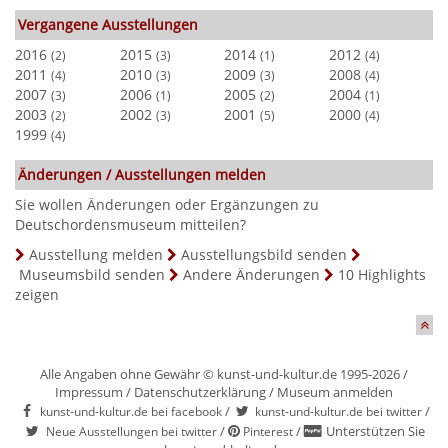
Vergangene Ausstellungen
2016
2015
2014
2012
(2)
(3)
(1)
(4)
2011
2010
2009
2008
(4)
(3)
(3)
(4)
2007
2006
2005
2004
(3)
(1)
(2)
(1)
2003
2002
2001
2000
(2)
(3)
(5)
(4)
1999
(4)
Änderungen / Ausstellungen melden
Sie wollen Änderungen oder Ergänzungen zu
Deutschordensmuseum mitteilen?
Ausstellung melden
Ausstellungsbild senden
Museumsbild senden
Andere Änderungen
10 Highlights
zeigen
Alle Angaben ohne Gewähr © kunst-und-kultur.de 1995-2026 /
Impressum
/
Datenschutzerklärung
/
Museum anmelden
/
/
kunst-und-kultur.de bei facebook
kunst-und-kultur.de bei twitter
/
/
Unterstützen Sie
Neue Ausstellungen bei twitter
Pinterest