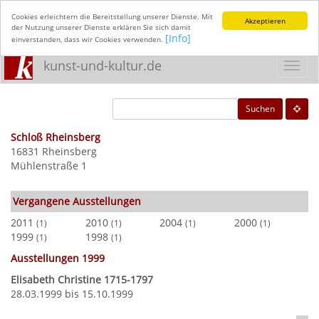
Cookies erleichtern die Bereitstellung unserer Dienste. Mit
Akzeptieren
der Nutzung unserer Dienste erklären Sie sich damit
[Info]
einverstanden, dass wir Cookies verwenden.
kunst-und-kultur.de
Toggl
navig
Suchen
Schloß Rheinsberg
16831 Rheinsberg
Mühlenstraße 1
Vergangene Ausstellungen
2011
2010
2004
2000
(1)
(1)
(1)
(1)
1999
1998
(1)
(1)
Ausstellungen 1999
Elisabeth Christine 1715-1797
28.03.1999 bis 15.10.1999