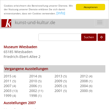
Cookies erleichtern die Bereitstellung unserer Dienste. Mit
Akzeptieren
der Nutzung unserer Dienste erklären Sie sich damit
[Info]
einverstanden, dass wir Cookies verwenden.
kunst-und-kultur.de
Toggl
navig
Suchen
Museum Wiesbaden
65185 Wiesbaden
Friedrich-Ebert-Allee 2
Vergangene Ausstellungen
2015
2014
2013
2012
(4)
(9)
(5)
(4)
2011
2010
2009
2008
(5)
(5)
(5)
(1)
2007
2006
2005
2004
(4)
(1)
(3)
(6)
2003
2002
2001
2000
(13)
(11)
(5)
(9)
1999
1998
(4)
(1)
Ausstellungen 2007