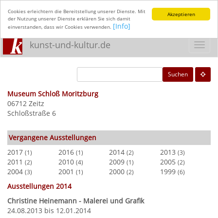
Cookies erleichtern die Bereitstellung unserer Dienste. Mit
Akzeptieren
der Nutzung unserer Dienste erklären Sie sich damit
[Info]
einverstanden, dass wir Cookies verwenden.
kunst-und-kultur.de
Toggl
navig
Suchen
Museum Schloß Moritzburg
06712 Zeitz
Schloßstraße 6
Vergangene Ausstellungen
2017
2016
2014
2013
(1)
(1)
(2)
(3)
2011
2010
2009
2005
(2)
(4)
(1)
(2)
2004
2001
2000
1999
(3)
(1)
(2)
(6)
Ausstellungen 2014
Christine Heinemann - Malerei und Grafik
24.08.2013 bis 12.01.2014