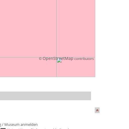
OpenStreetMap
©
contributors
g
/
Museum anmelden