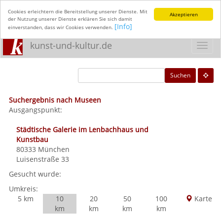
Cookies erleichtern die Bereitstellung unserer Dienste. Mit
Akzeptieren
der Nutzung unserer Dienste erklären Sie sich damit
[Info]
einverstanden, dass wir Cookies verwenden.
kunst-und-kultur.de
Toggl
navig
Suchen
Suchergebnis nach Museen
Ausgangspunkt:
Städtische Galerie im Lenbachhaus und
Kunstbau
80333
München
Luisenstraße 33
Gesucht wurde:
Umkreis:
5 km
10
20
50
100
Karte
km
km
km
km