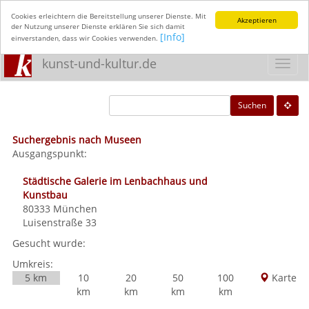
Cookies erleichtern die Bereitstellung unserer Dienste. Mit
Akzeptieren
der Nutzung unserer Dienste erklären Sie sich damit
[Info]
einverstanden, dass wir Cookies verwenden.
kunst-und-kultur.de
Toggl
navig
Suchen
Suchergebnis nach Museen
Ausgangspunkt:
Städtische Galerie im Lenbachhaus und
Kunstbau
80333
München
Luisenstraße 33
Gesucht wurde:
Umkreis:
5 km
10
20
50
100
Karte
km
km
km
km