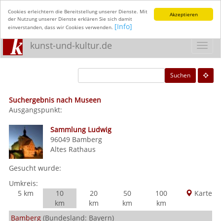
Cookies erleichtern die Bereitstellung unserer Dienste. Mit
Akzeptieren
der Nutzung unserer Dienste erklären Sie sich damit
[Info]
einverstanden, dass wir Cookies verwenden.
kunst-und-kultur.de
Toggl
navig
Suchen
Suchergebnis nach Museen
Ausgangspunkt:
Sammlung Ludwig
96049
Bamberg
Altes Rathaus
Gesucht wurde:
Umkreis:
5 km
10
20
50
100
Karte
km
km
km
km
Bamberg
(Bundesland: Bayern)