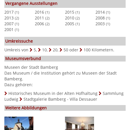
Vergangene Ausstellungen
2017
2016
2015
2014
(1)
(1)
(1)
(1)
2013
2011
2010
2008
(2)
(2)
(2)
(1)
2007
2006
2005
2003
(1)
(2)
(1)
(1)
2001
(1)
Umkreissuche
Umkreis von
5
,
10
,
20
,
50
oder
100
Kilometern.
Museumsverbund
Museen der Stadt Bamberg
Das Museum / die Institution gehört zu Museen der Stadt
Bamberg.
Dazu gehören:
Historisches Museum in der Alten Hofhaltung
Sammlung
Ludwig
Stadtgalerie Bamberg - Villa Dessauer
Weitere Abbildungen