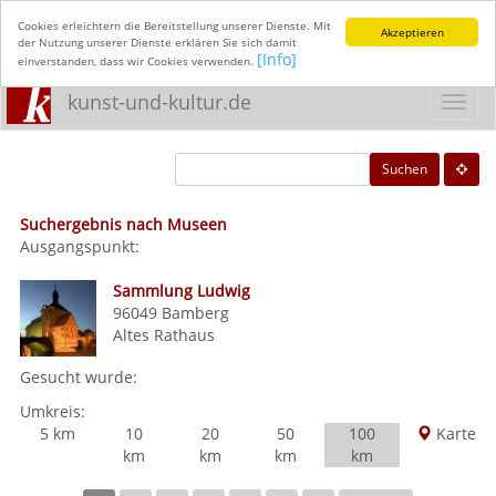
Cookies erleichtern die Bereitstellung unserer Dienste. Mit
Akzeptieren
der Nutzung unserer Dienste erklären Sie sich damit
[Info]
einverstanden, dass wir Cookies verwenden.
kunst-und-kultur.de
Toggl
navig
Suchen
Suchergebnis nach Museen
Ausgangspunkt:
Sammlung Ludwig
96049
Bamberg
Altes Rathaus
Gesucht wurde:
Umkreis:
5 km
10
20
50
100
Karte
km
km
km
km