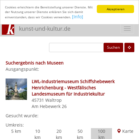
Cookies erleichtern die Bereitstellung unserer Dienste. Mit
Akzeptieren
der Nutzung unserer Dienste erklären Sie sich damit
[Info]
einverstanden, dass wir Cookies verwenden.
kunst-und-kultur.de
Toggl
navig
Suchen
Suchergebnis nach Museen
Ausgangspunkt:
LWL-Industriemuseum Schiffshebewerk
Henrichenburg - Westfälisches
Landesmuseum für Industriekultur
45731
Waltrop
Am Hebewerk 26
Gesucht wurde:
Umkreis:
5 km
10
20
50
100
Karte
km
km
km
km