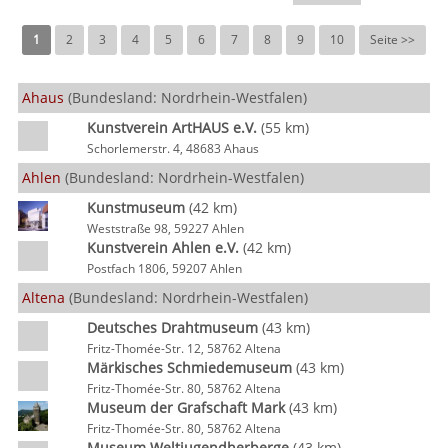
1
2
3
4
5
6
7
8
9
10
Seite >>
Ahaus
(Bundesland: Nordrhein-Westfalen)
Kunstverein ArtHAUS e.V.
(55 km)
Schorlemerstr. 4, 48683 Ahaus
Ahlen
(Bundesland: Nordrhein-Westfalen)
Kunstmuseum
(42 km)
Weststraße 98, 59227 Ahlen
Kunstverein Ahlen e.V.
(42 km)
Postfach 1806, 59207 Ahlen
Altena
(Bundesland: Nordrhein-Westfalen)
Deutsches Drahtmuseum
(43 km)
Fritz-Thomée-Str. 12, 58762 Altena
Märkisches Schmiedemuseum
(43 km)
Fritz-Thomée-Str. 80, 58762 Altena
Museum der Grafschaft Mark
(43 km)
Fritz-Thomée-Str. 80, 58762 Altena
Museum Weltjugendherberge
(43 km)