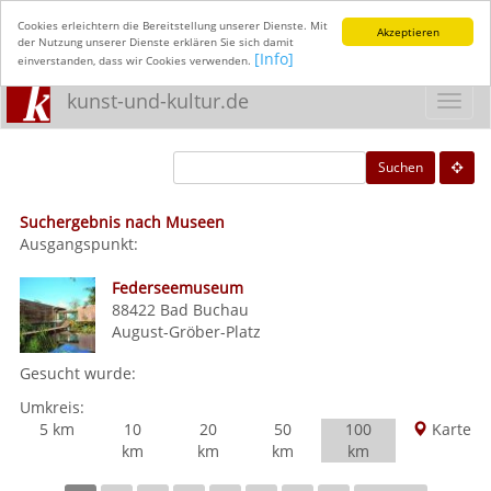
Cookies erleichtern die Bereitstellung unserer Dienste. Mit
Akzeptieren
der Nutzung unserer Dienste erklären Sie sich damit
[Info]
einverstanden, dass wir Cookies verwenden.
kunst-und-kultur.de
Toggl
navig
Suchen
Suchergebnis nach Museen
Ausgangspunkt:
Federseemuseum
88422
Bad Buchau
August-Gröber-Platz
Gesucht wurde:
Umkreis:
5 km
10
20
50
100
Karte
km
km
km
km