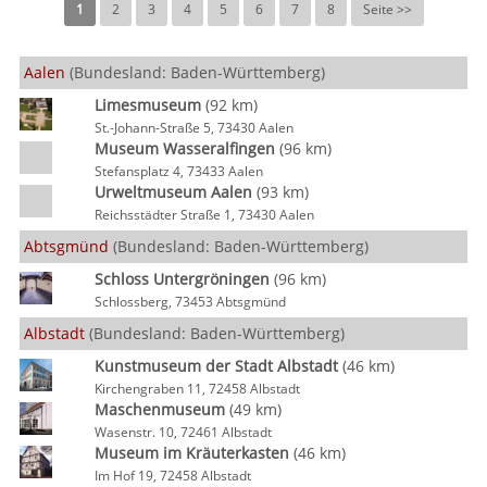
1
2
3
4
5
6
7
8
Seite >>
Aalen
(Bundesland: Baden-Württemberg)
Limesmuseum
(92 km)
St.-Johann-Straße 5, 73430 Aalen
Museum Wasseralfingen
(96 km)
Stefansplatz 4, 73433 Aalen
Urweltmuseum Aalen
(93 km)
Reichsstädter Straße 1, 73430 Aalen
Abtsgmünd
(Bundesland: Baden-Württemberg)
Schloss Untergröningen
(96 km)
Schlossberg, 73453 Abtsgmünd
Albstadt
(Bundesland: Baden-Württemberg)
Kunstmuseum der Stadt Albstadt
(46 km)
Kirchengraben 11, 72458 Albstadt
Maschenmuseum
(49 km)
Wasenstr. 10, 72461 Albstadt
Museum im Kräuterkasten
(46 km)
Im Hof 19, 72458 Albstadt