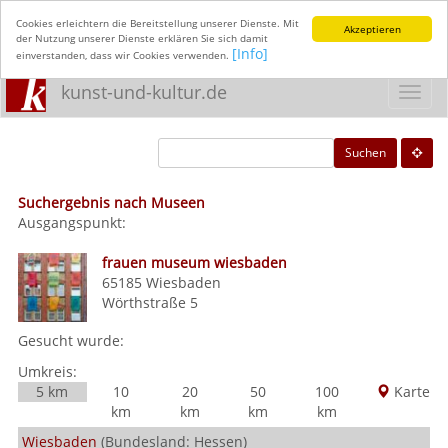
Cookies erleichtern die Bereitstellung unserer Dienste. Mit
Akzeptieren
der Nutzung unserer Dienste erklären Sie sich damit
[Info]
einverstanden, dass wir Cookies verwenden.
kunst-und-kultur.de
Toggl
navig
Suchen
Suchergebnis nach Museen
Ausgangspunkt:
frauen museum wiesbaden
65185
Wiesbaden
Wörthstraße 5
Gesucht wurde:
Umkreis:
5 km
10
20
50
100
Karte
km
km
km
km
Wiesbaden
(Bundesland: Hessen)