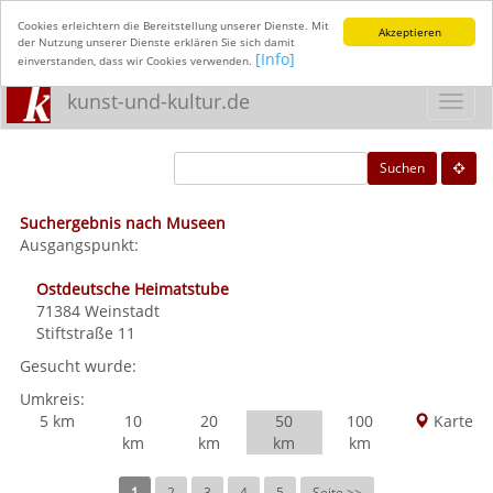
Cookies erleichtern die Bereitstellung unserer Dienste. Mit
Akzeptieren
der Nutzung unserer Dienste erklären Sie sich damit
[Info]
einverstanden, dass wir Cookies verwenden.
kunst-und-kultur.de
Toggl
navig
Suchen
Suchergebnis nach Museen
Ausgangspunkt:
Ostdeutsche Heimatstube
71384
Weinstadt
Stiftstraße 11
Gesucht wurde:
Umkreis:
5 km
10
20
50
100
Karte
km
km
km
km
1
2
3
4
5
Seite >>