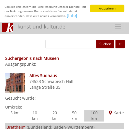
Cookies erleichtern die Bereitstellung unserer Dienste. Mit
Akzeptieren
der Nutzung unserer Dienste erklären Sie sich damit
[Info]
einverstanden, dass wir Cookies verwenden.
kunst-und-kultur.de
Toggl
navig
Suchen
Suchergebnis nach Museen
Ausgangspunkt:
Altes Sudhaus
74523
Schwäbisch Hall
Lange Straße 35
Gesucht wurde:
Umkreis:
5 km
10
20
50
100
Karte
km
km
km
km
Brettheim
(Bundesland: Baden-Württemberg)