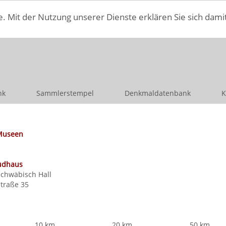
e. Mit der Nutzung unserer Dienste erklären Sie sich dami
nk
Sammlerstempel
Denkmaldatenbank
K
Museen
Sudhaus
Schwäbisch Hall
traße 35
10 km
20 km
50 km