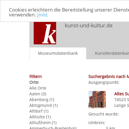
Cookies erleichtern die Bereitstellung unserer Dienst
verwenden.
[Info]
kunst-und-kultur.de
Museumsdatenbank
Künstlerdatenba
Filtern
Suchergebnis nach 
Orte:
Ausgangspunkt:
Alle Orte
Aalen (3)
Altes 
Abenberg (1)
74523
Abtsgmünd (1)
Lange S
Alfdorf (1)
Gesucht wurde:
Althütte (1)
Altlußheim (1)
Umkreis:
Ammerbuch-Breitenholz
5 km