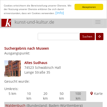
Cookies erleichtern die Bereitstellung unserer Dienste. Mit
Akzeptieren
der Nutzung unserer Dienste erklären Sie sich damit
[Info]
einverstanden, dass wir Cookies verwenden.
kunst-und-kultur.de
Toggl
navig
Suchen
Suchergebnis nach Museen
Ausgangspunkt:
Altes Sudhaus
74523
Schwäbisch Hall
Lange Straße 35
Gesucht wurde:
Umkreis:
5 km
10
20
50
100
Karte
km
km
km
km
Waldenbuch
(Bundesland: Baden-Württemberg)