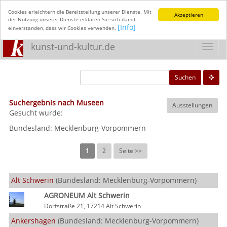
Cookies erleichtern die Bereitstellung unserer Dienste. Mit
Akzeptieren
der Nutzung unserer Dienste erklären Sie sich damit
[Info]
einverstanden, dass wir Cookies verwenden.
kunst-und-kultur.de
Toggl
navig
Suchen
Suchergebnis nach Museen
Ausstellungen
Gesucht wurde:
Bundesland:
Mecklenburg-Vorpommern
1
2
Seite >>
Alt Schwerin
(Bundesland: Mecklenburg-Vorpommern)
AGRONEUM Alt Schwerin
Dorfstraße 21, 17214 Alt Schwerin
Ankershagen
(Bundesland: Mecklenburg-Vorpommern)