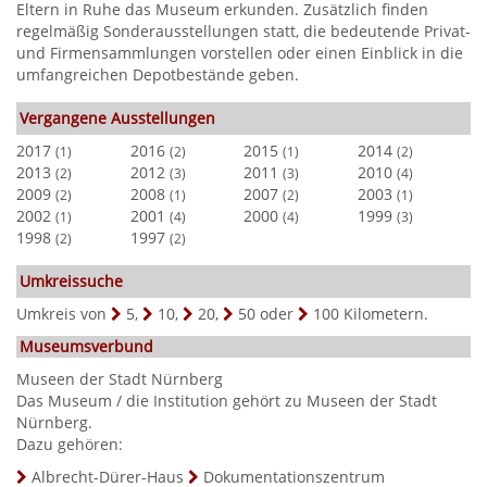
Eltern in Ruhe das Museum erkunden. Zusätzlich finden
regelmäßig Sonderausstellungen statt, die bedeutende Privat-
und Firmensammlungen vorstellen oder einen Einblick in die
umfangreichen Depotbestände geben.
Vergangene Ausstellungen
2017
2016
2015
2014
(1)
(2)
(1)
(2)
2013
2012
2011
2010
(2)
(3)
(3)
(4)
2009
2008
2007
2003
(2)
(1)
(2)
(1)
2002
2001
2000
1999
(1)
(4)
(4)
(3)
1998
1997
(2)
(2)
Umkreissuche
Umkreis von
5
,
10
,
20
,
50
oder
100
Kilometern.
Museumsverbund
Museen der Stadt Nürnberg
Das Museum / die Institution gehört zu Museen der Stadt
Nürnberg.
Dazu gehören:
Albrecht-Dürer-Haus
Dokumentationszentrum