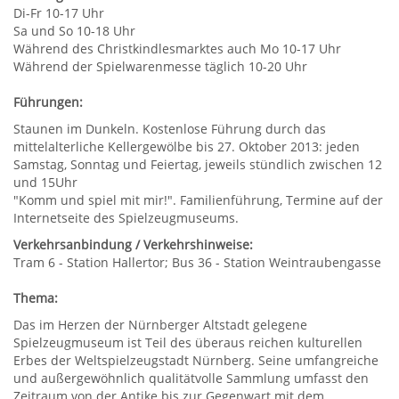
Di-Fr 10-17 Uhr
Sa und So 10-18 Uhr
Während des Christkindlesmarktes auch Mo 10-17 Uhr
Während der Spielwarenmesse täglich 10-20 Uhr
Führungen:
Staunen im Dunkeln. Kostenlose Führung durch das
mittelalterliche Kellergewölbe bis 27. Oktober 2013: jeden
Samstag, Sonntag und Feiertag, jeweils stündlich zwischen 12
und 15Uhr
"Komm und spiel mit mir!". Familienführung, Termine auf der
Internetseite des Spielzeugmuseums.
Verkehrsanbindung / Verkehrshinweise:
Tram 6 - Station Hallertor; Bus 36 - Station Weintraubengasse
Thema:
Das im Herzen der Nürnberger Altstadt gelegene
Spielzeugmuseum ist Teil des überaus reichen kulturellen
Erbes der Weltspielzeugstadt Nürnberg. Seine umfangreiche
und außergewöhnlich qualitätvolle Sammlung umfasst den
Zeitraum von der Antike bis zur Gegenwart mit dem