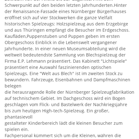
Schwerpunkt auf den beiden letzten Jahrhunderten.Hinter
der Renaissance-Fassade eines Nürnberger Bürgerhauses
eröffnet sich auf vier Stockwerken die ganze Vielfalt
historischen Spielzeugs: Holzspielzeug aus dem Erzgebirge
und aus Thüringen empfängt die Besucher im Erdgeschoss.
Kaufläden,Puppenstuben und Puppen geben im ersten
Obergeschoss Einblick in die Lebenswelt vergangener
Jahrhunderte. In einer neuen Museumsabteilung wird die
weltweit bedeutendste Sammlung von Blechspielzeug der
Firma E.P. Lehmann präsentiert. Das Kabinett "Lichtspiele"
präsentiert eine Auswahl faszinierenden optischen
Spielzeugs. Eine "Welt aus Blech" ist im zweiten Stock zu
bewundern. Fahrzeuge, Eisenbahnen und Dampfmaschinen
belegen
die herausragende Rolle der Nürnberger Spielzeugfabrikation
auf technischem Gebiet. Im Dachgeschoss wird ein Bogen
geschlagen vom Flick- und Bastelwerk der Nachkriegsjahre
bis zum heutigen High-tech-Spielzeug. Ein großer,
phantasievoll
gestalteter Kinderbereich lädt die kleinen Besucher zum
spielen ein.
Fachpersonal kümmert sich um die Kleinen, währen die