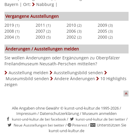
Bayern
|
Ort:
Nabburg
|
Vergangene Ausstellungen
2019
2011
2010
2009
(1)
(1)
(2)
(3)
2008
2007
2006
2005
(1)
(2)
(3)
(3)
2004
2003
2002
2000
(7)
(5)
(2)
(2)
Änderungen / Ausstellungen melden
Sie wollen Änderungen oder Ergänzungen zu Oberpfälzer
Freilandmuseum Neusath-Perschen mitteilen?
Ausstellung melden
Ausstellungsbild senden
Museumsbild senden
Andere Änderungen
10 Highlights
zeigen
Alle Angaben ohne Gewähr © kunst-und-kultur.de 1995-2026 /
Impressum
/
Datenschutzerklärung
/
Museum anmelden
/
/
kunst-und-kultur.de bei facebook
kunst-und-kultur.de bei twitter
/
/
Unterstützen Sie
Neue Ausstellungen bei twitter
Pinterest
kunst-und-kultur.de