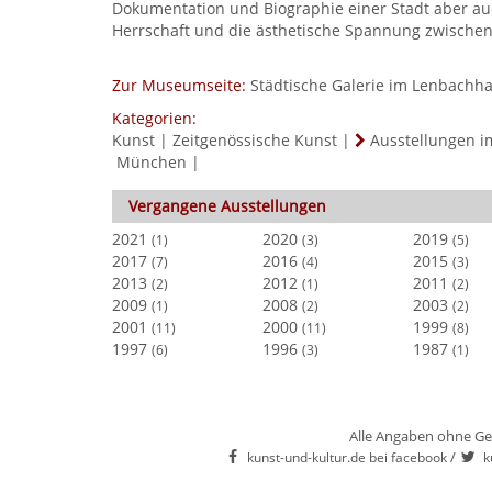
Dokumentation und Biographie einer Stadt aber auch 
Herrschaft und die ästhetische Spannung zwischen
Zur Museumseite:
Städtische Galerie im Lenbachh
Kategorien:
Kunst
|
Zeitgenössische Kunst
|
Ausstellungen 
München
|
Vergangene Ausstellungen
2021
2020
2019
(1)
(3)
(5)
2017
2016
2015
(7)
(4)
(3)
2013
2012
2011
(2)
(1)
(2)
2009
2008
2003
(1)
(2)
(2)
2001
2000
1999
(11)
(11)
(8)
1997
1996
1987
(6)
(3)
(1)
Alle Angaben ohne Ge
/
kunst-und-kultur.de bei facebook
k