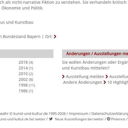
als nicht-narrative Fiktion zu verstehen. Sie verhandeln kritisch 
 Ökonomie und Politik.
aus und Kunstbau
im Bundesland Bayern
|
Ort:
Änderungen / Ausstellungen m
2018
Sie wollen Änderungen oder Ergä
(4)
2014
und Kunstbau mitteilen?
(1)
2010
(2)
Ausstellung melden
Ausstellu
2002
(8)
Andere Änderungen
10 Highlig
1998
(11)
1986
(1)
währ © kunst-und-kultur.de 1995-2026 /
Impressum
/
Datenschutzerklärun
/
/
unst-und-kultur.de bei twitter
Neue Ausstellungen bei twitter
Pinterest