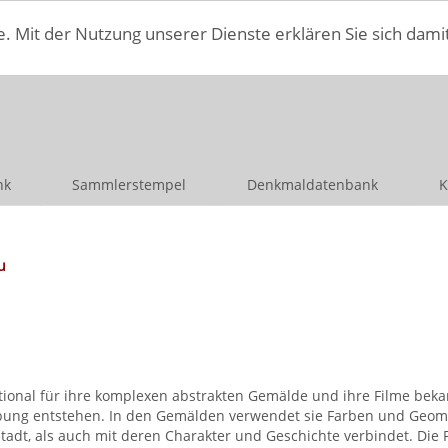
e. Mit der Nutzung unserer Dienste erklären Sie sich dami
nk
Sammlerstempel
Denkmaldatenbank
K
u
rnational für ihre komplexen abstrakten Gemälde und ihre Filme be
bung entstehen. In den Gemälden verwendet sie Farben und Geomet
tadt, als auch mit deren Charakter und Geschichte verbindet. Die F