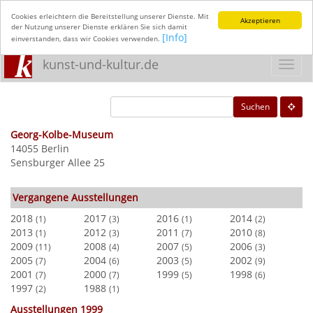
Cookies erleichtern die Bereitstellung unserer Dienste. Mit
Akzeptieren
der Nutzung unserer Dienste erklären Sie sich damit
[Info]
einverstanden, dass wir Cookies verwenden.
kunst-und-kultur.de
Toggl
navig
Suchen
Georg-Kolbe-Museum
14055 Berlin
Sensburger Allee 25
Vergangene Ausstellungen
2018
2017
2016
2014
(1)
(3)
(1)
(2)
2013
2012
2011
2010
(1)
(3)
(7)
(8)
2009
2008
2007
2006
(11)
(4)
(5)
(3)
2005
2004
2003
2002
(7)
(6)
(5)
(9)
2001
2000
1999
1998
(7)
(7)
(5)
(6)
1997
1988
(2)
(1)
Ausstellungen 1999