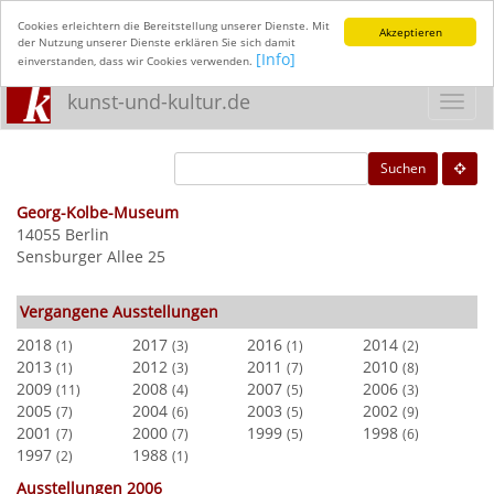
Cookies erleichtern die Bereitstellung unserer Dienste. Mit
Akzeptieren
der Nutzung unserer Dienste erklären Sie sich damit
[Info]
einverstanden, dass wir Cookies verwenden.
kunst-und-kultur.de
Toggl
navig
Suchen
Georg-Kolbe-Museum
14055 Berlin
Sensburger Allee 25
Vergangene Ausstellungen
2018
2017
2016
2014
(1)
(3)
(1)
(2)
2013
2012
2011
2010
(1)
(3)
(7)
(8)
2009
2008
2007
2006
(11)
(4)
(5)
(3)
2005
2004
2003
2002
(7)
(6)
(5)
(9)
2001
2000
1999
1998
(7)
(7)
(5)
(6)
1997
1988
(2)
(1)
Ausstellungen 2006