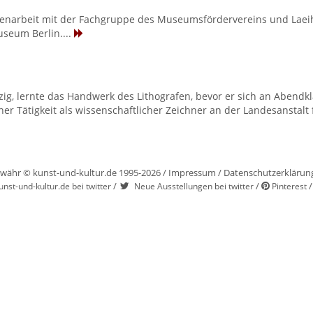
menarbeit mit der Fachgruppe des Museumsfördervereins und La
seum Berlin....
eipzig, lernte das Handwerk des Lithografen, bevor er sich an Abe
ner Tätigkeit als wissenschaftlicher Zeichner an der Landesanstalt 
währ © kunst-und-kultur.de 1995-2026 /
Impressum
/
Datenschutzerklärun
/
/
unst-und-kultur.de bei twitter
Neue Ausstellungen bei twitter
Pinterest