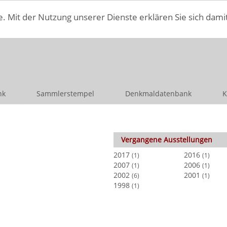
e. Mit der Nutzung unserer Dienste erklären Sie sich dami
nk
Sammlerstempel
Denkmaldatenbank
K
Vergangene Ausstellungen
2017
2016
(1)
(1)
2007
2006
(1)
(1)
2002
2001
(6)
(1)
1998
(1)