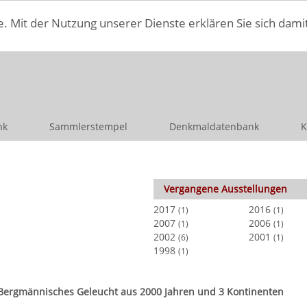
e. Mit der Nutzung unserer Dienste erklären Sie sich dami
nk
Sammlerstempel
Denkmaldatenbank
K
Vergangene Ausstellungen
2017
2016
(1)
(1)
2007
2006
(1)
(1)
2002
2001
(6)
(1)
1998
(1)
 - Bergmännisches Geleucht aus 2000 Jahren und 3 Kontinenten