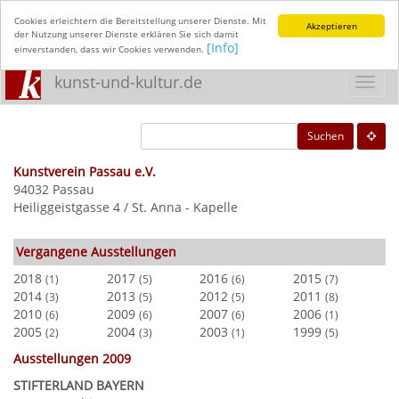
Cookies erleichtern die Bereitstellung unserer Dienste. Mit
Akzeptieren
der Nutzung unserer Dienste erklären Sie sich damit
[Info]
einverstanden, dass wir Cookies verwenden.
kunst-und-kultur.de
Toggl
navig
Suchen
Kunstverein Passau e.V.
94032 Passau
Heiliggeistgasse 4 / St. Anna - Kapelle
Vergangene Ausstellungen
2018
2017
2016
2015
(1)
(5)
(6)
(7)
2014
2013
2012
2011
(3)
(5)
(5)
(8)
2010
2009
2007
2006
(6)
(6)
(6)
(1)
2005
2004
2003
1999
(2)
(3)
(1)
(5)
Ausstellungen 2009
STIFTERLAND BAYERN