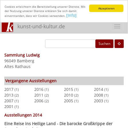
Cookies erleichtern die Bereitstellung unserer Dienste. Mit
Akzeptieren
der Nutzung unserer Dienste erklären Sie sich damit
[Info]
einverstanden, dass wir Cookies verwenden.
kunst-und-kultur.de
Toggl
navig
Suchen
Sammlung Ludwig
96049 Bamberg
Altes Rathaus
Vergangene Ausstellungen
2017
2016
2015
2014
(1)
(1)
(1)
(1)
2013
2011
2010
2008
(2)
(2)
(2)
(1)
2007
2006
2005
2003
(1)
(2)
(1)
(1)
2001
(1)
Ausstellungen 2014
Eine Reise ins Heilige Land - Die barocke Großkrippe der